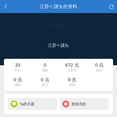
江苏┽謎夨的资料
点击重新加
载
江苏┽謎夨
33
0
672 元
0 点
积分
贡献
江苏币
魅力
0 点
0 点
9 次
威望
苏宝
签到
Ta的主题
发短消息